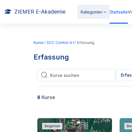
Zum Hauptinhalt
ZIEMER E-Akademie
Kategorien
Startseite
V
Kurse
SCC-Control 4.1
Erfassung
Erfassung
Erfa
Kurse suchen
Kurse suchen
8
Kurse
Beginner
Be