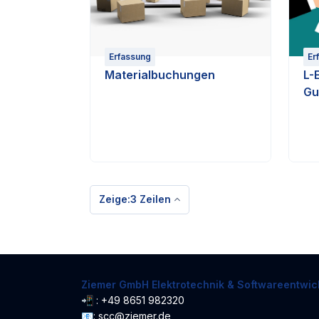
Erfassung
Er
Materialbuchungen
L-
Gu
Zeige:3 Zeilen
Ziemer GmbH Elektrotechnik & Softwareentwic
📲 : +49 8651 982320
📧: scc@ziemer.de