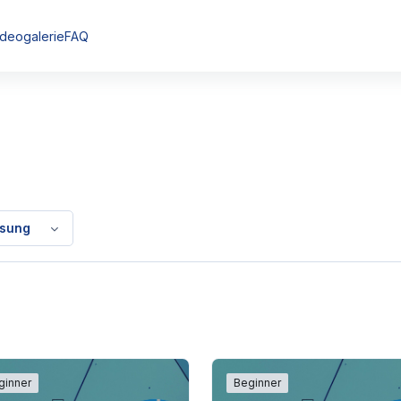
ideogalerie
FAQ
ssung
ginner
Beginner