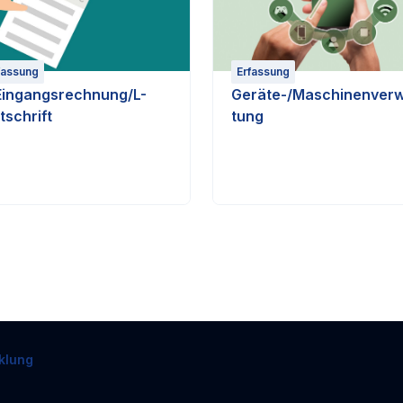
fassung
Erfassung
Eingangsrechnung/L-
Geräte-/Maschinenverw
tschrift
tung
klung