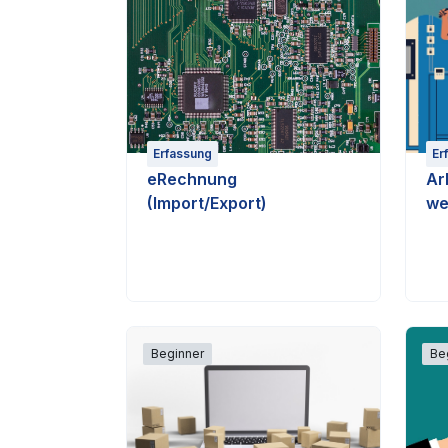
Erfassung
Er
eRechnung
Ar
(Import/Export)
we
Beginner
Be